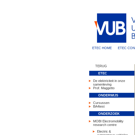
ETEC HOME
ETEC CON
TERUG
ETEC
De elektriciteit in onze
samenleving
Prof. Maggetto
ONDERWIJS
Cursussen
BA4test
ONDERZOEK
MOBI Electromobility
research centre
Electric &