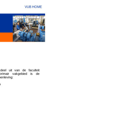
VUB HOME
eel uit van de faculteit
primair vakgebied is de
menleving:
a