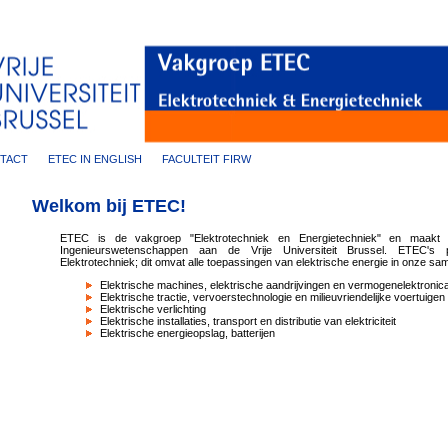
TACT
ETEC IN ENGLISH
FACULTEIT FIRW
Welkom bij ETEC!
ETEC is de vakgroep "Elektrotechniek en Energietechniek" en maakt d
Ingenieurswetenschappen aan de Vrije Universiteit Brussel. ETEC's 
Elektrotechniek; dit omvat alle toepassingen van elektrische energie in onze sa
Elektrische machines, elektrische aandrijvingen en vermogenelektronic
Elektrische tractie, vervoerstechnologie en milieuvriendelijke voertuigen
Elektrische verlichting
Elektrische installaties, transport en distributie van elektriciteit
Elektrische energieopslag, batterijen