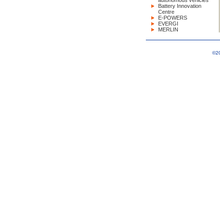
autonomous vehicles
Battery Innovation
Centre
E-POWERS
EVERGI
MERLIN
©20